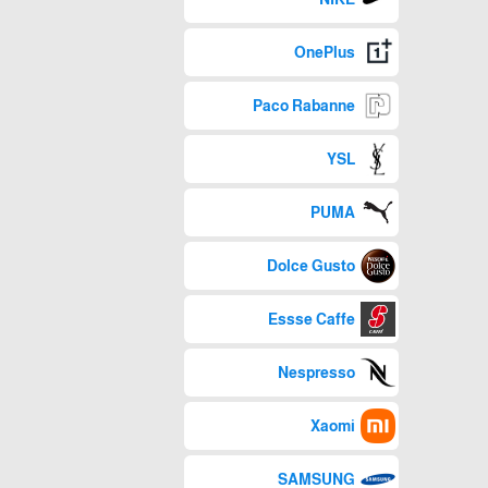
OnePlus
Paco Rabanne
YSL
PUMA
Dolce Gusto
Essse Caffe
Nespresso
Xaomi
SAMSUNG