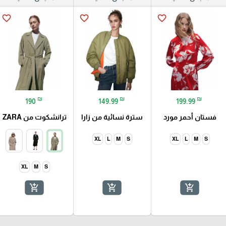
favorite_border
favorite_border
favorite_border
₪
₪
₪
190
149.99
199.99
فستان أحمر مورد
سترة نسائية من زارا
ترانشكوت من ZARA
XL
L
M
S
XL
L
M
S
XL
M
S
add_shopping_cart
add_shopping_cart
add_shopping_cart