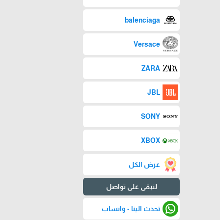
balenciaga
Versace
ZARA
JBL
SONY
XBOX
عرض الكل
لنبقى على تواصل
تحدث الينا - واتساب