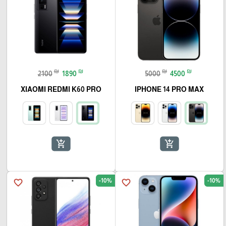
₪
₪
₪
₪
2100
1890
5000
4500
XIAOMI REDMI K60 PRO
IPHONE 14 PRO MAX
add_shopping_cart
add_shopping_cart
-10%
-10%
favorite_border
favorite_border