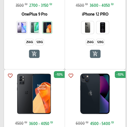
₪
₪
₪
₪
3500
2700 - 3150
4500
3600 - 4050
OnePlus 9 Pro
iPhone 12 PRO
256G
128G
256G
128G
add_shopping_cart
add_shopping_cart
-10%
-10%
favorite_border
favorite_border
₪
₪
₪
₪
4500
3600 - 4050
6000
4500 - 5400