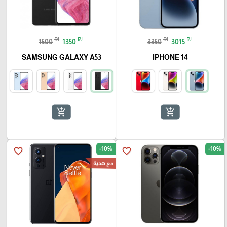
₪
₪
₪
₪
1500
1350
3350
3015
SAMSUNG GALAXY A53
IPHONE 14
add_shopping_cart
add_shopping_cart
-10%
-10%
favorite_border
favorite_border
مع هدية