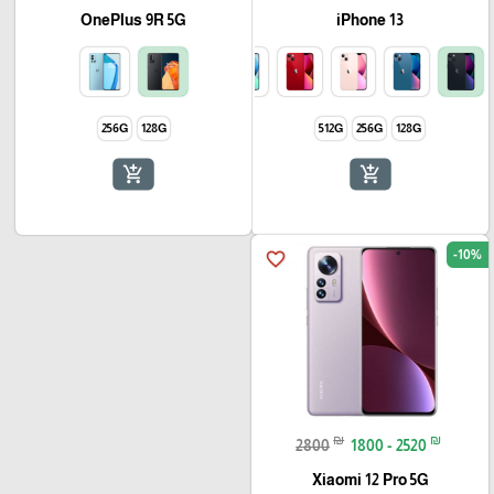
OnePlus 9R 5G
iPhone 13
256G
128G
512G
256G
128G
add_shopping_cart
add_shopping_cart
-10%
favorite_border
₪
₪
2800
1800 - 2520
Xiaomi 12 Pro 5G