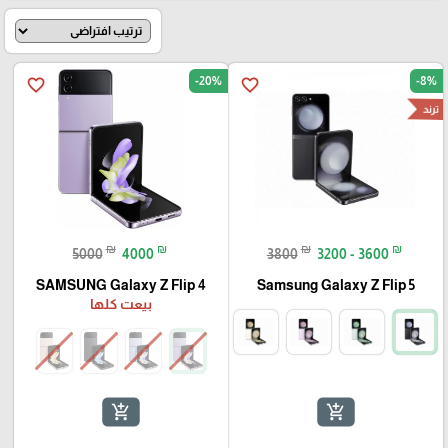
-20%
-8%
favorite_border
favorite_border
ترند
₪
₪
₪
₪
5000
4000
3800
3200 - 3600
SAMSUNG Galaxy Z Flip 4
Samsung Galaxy Z Flip 5
بيعت كلها
add_shopping_cart
add_shopping_cart