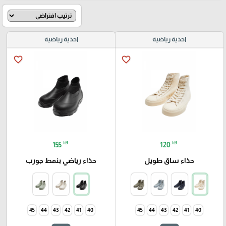
احذية رياضية
احذية رياضية
favorite_border
favorite_border
₪
₪
155
120
حذاء ساق طويل
حذاء رياضي بنمط جورب
45
44
43
42
41
40
45
44
43
42
41
40