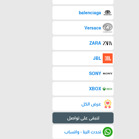
balenciaga
Versace
ZARA
JBL
SONY
XBOX
عرض الكل
لنبقى على تواصل
تحدث الينا - واتساب