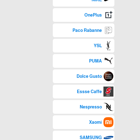
OnePlus
Paco Rabanne
YSL
PUMA
Dolce Gusto
Essse Caffe
Nespresso
Xaomi
SAMSUNG