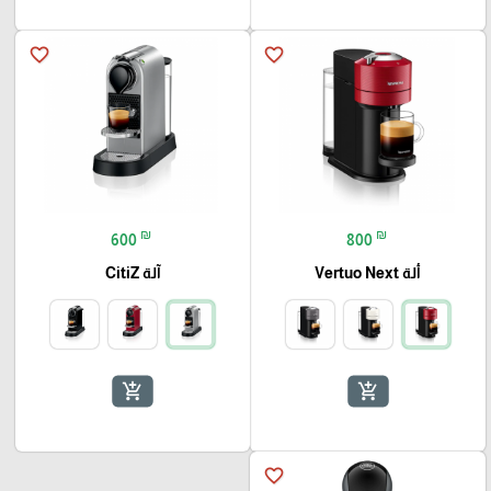
favorite_border
favorite_border
₪
₪
600
800
ألة Vertuo Next
آلة CitiZ
add_shopping_cart
add_shopping_cart
favorite_border