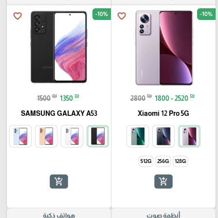
-10%
-10%
favorite_border
favorite_border
₪
₪
₪
₪
1500
1350
2800
1800 - 2520
SAMSUNG GALAXY A53
Xiaomi 12 Pro 5G
512G
256G
128G
add_shopping_cart
add_shopping_cart
أنظمة صوت
هواتف ذكية