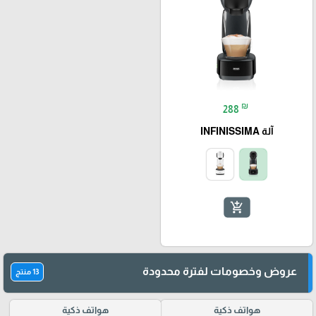
₪
288
آلة INFINISSIMA
add_shopping_cart
عروض وخصومات لفترة محدودة
13 منتج
هواتف ذكية
هواتف ذكية