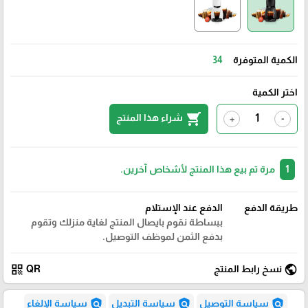
الكمية المتوفرة
34
اختر الكمية
shopping_cart
شراء هذا المنتج
+
-
1
مرة تم بيع هذا المنتج لأشخاص آخرين.
طريقة الدفع
الدفع عند الإستلام
ببساطة نقوم بايصال المنتج لغاية منزلك وتقوم
بدفع الثمن لموظف التوصيل.
qr_code
public
نسخ رابط المنتج
QR
policy
policy
policy
سياسة التوصيل
سياسة التبديل
سياسة الإلغاء