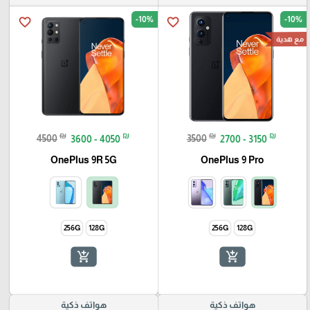
-10%
-10%
favorite_border
favorite_border
مع هدية
₪
₪
₪
₪
4500
3600 - 4050
3500
2700 - 3150
OnePlus 9R 5G
OnePlus 9 Pro
256G
128G
256G
128G
add_shopping_cart
add_shopping_cart
هواتف ذكية
هواتف ذكية