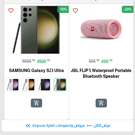
-10%
-20%
favorite_border
favorite_border
₪
₪
₪
₪
5000
4500
500
400
SAMSUNG Galaxy S23 Ultra
JBL FLIP 5 Waterproof Portable
Bluetooth Speaker
add_shopping_cart
add_shopping_cart
keyboard_double_arrow_left
more_horiz
عرض الكل
عروض وخصومات لفترة محدودة