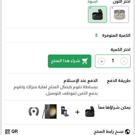
اختر اللون
اسود
الكمية المتوفرة
8
اختر الكمية
shopping_cart
شراء هذا المنتج
+
-
طريقة الدفع
الدفع عند الإستلام
ببساطة نقوم بايصال المنتج لغاية منزلك وتقوم
بدفع الثمن لموظف التوصيل.
يمكن شراؤها معاً
add
qr_code
public
نسخ رابط المنتج
QR