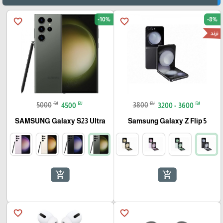
-10%
-8%
favorite_border
favorite_border
ترند
₪
₪
₪
₪
5000
4500
3800
3200 - 3600
SAMSUNG Galaxy S23 Ultra
Samsung Galaxy Z Flip 5
add_shopping_cart
add_shopping_cart
favorite_border
favorite_border