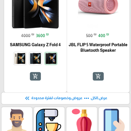
₪
₪
₪
₪
4000
3600
500
400
SAMSUNG Galaxy Z Fold 4
JBL FLIP 5 Waterproof Portable
Bluetooth Speaker
add_shopping_cart
add_shopping_cart
keyboard_double_arrow_left
more_horiz
عرض الكل
عروض وخصومات لفترة محدودة