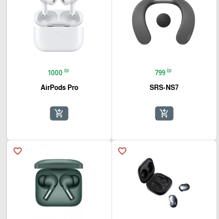
₪
₪
1000
799
AirPods Pro
SRS-NS7
add_shopping_cart
add_shopping_cart
favorite_border
favorite_border