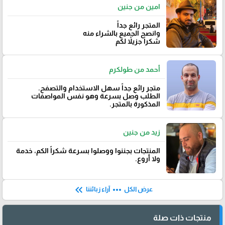
امين من جنين
المتجر رائع جداً
وانصح الجميع بالشراء منه
شكراً جزيلاً لكم
أحمد من طولكرم
متجر رائع جداً سهل الاستخدام والتصفح.
الطلب وصل بسرعة وهو نفس المواصفات
المذكورة بالمتجر.
زيد من جنين
المنتجات بجننوا ووصلوا بسرعة شكراً الكم٬ خدمة
ولا أروع.
keyboard_double_arrow_left
more_horiz
عرض الكل
آراء زبائننا
منتجات ذات صلة