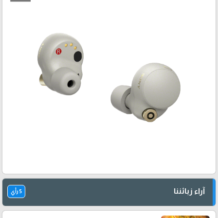
آراء زبائننا
5 رأي