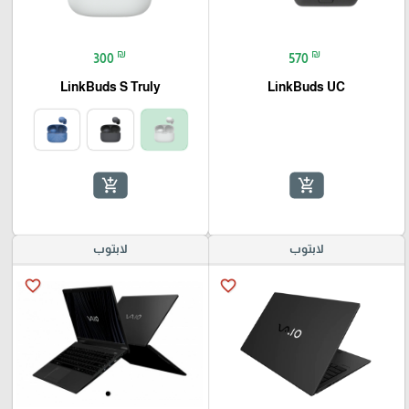
₪
₪
300
570
LinkBuds S Truly
LinkBuds UC
add_shopping_cart
add_shopping_cart
🎓
لابتوب
لابتوب
favorite_border
favorite_border