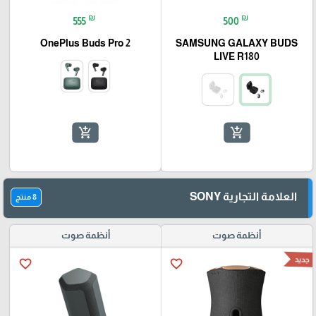
₪
₪
555
500
OnePlus Buds Pro 2
SAMSUNG GALAXY BUDS
LIVE R180
add_shopping_cart
add_shopping_cart
العلامة التجارية SONY
8 منتج
أنظمة صوت
أنظمة صوت
جديد
favorite_border
favorite_border