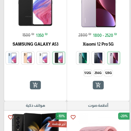
₪
₪
₪
₪
1500
1350
2800
1800 - 2520
SAMSUNG GALAXY A53
Xiaomi 12 Pro 5G
512G
256G
128G
add_shopping_cart
add_shopping_cart
أنظمة صوت
هواتف ذكية
-10%
-20%
favorite_border
favorite_border
آخر قطعة