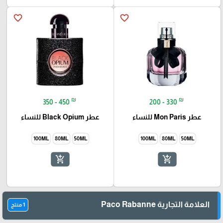
favorite_border
favorite_border
₪
₪
350 - 450
200 - 330
عطر Mon Paris للنساء
عطر Black Opium للنساء
100ML
80ML
50ML
100ML
80ML
50ML
add_shopping_cart
add_shopping_cart
العلامة التجارية Paco Rabanne
1 منتج