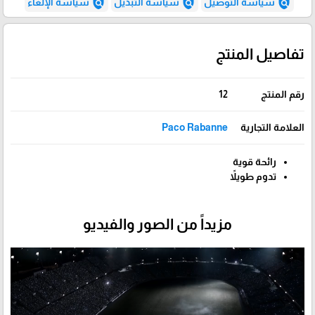
policy
policy
policy
سياسة التوصيل
سياسة التبديل
سياسة الإلغاء
تفاصيل المنتج
رقم المنتج
12
العلامة التجارية
Paco Rabanne
رائحة قوية
تدوم طويلاً
مزيداً من الصور والفيديو