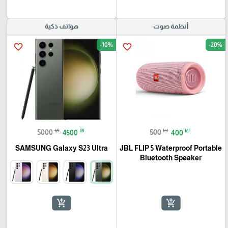
أنظمة صوت
هواتف ذكية
-10%
-20%
favorite_border
favorite_border
₪
₪
₪
₪
5000
4500
500
400
SAMSUNG Galaxy S23 Ultra
JBL FLIP 5 Waterproof Portable
Bluetooth Speaker
add_shopping_cart
add_shopping_cart