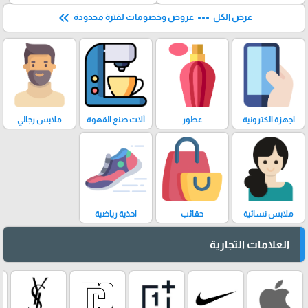
keyboard_double_arrow_left
more_horiz
عرض الكل
عروض وخصومات لفترة محدودة
اجهزة الكترونية
عطور
آلات صنع القهوة
ملابس رجالي
ملابس نسائية
حقائب
احذية رياضية
العلامات التجارية