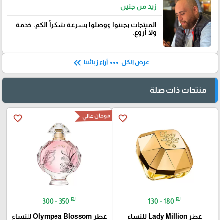
زيد من جنين
المنتجات بجننوا ووصلوا بسرعة شكراً الكم٬ خدمة
ولا أروع.
keyboard_double_arrow_left
more_horiz
عرض الكل
آراء زبائننا
منتجات ذات صلة
فوحان عالي
favorite_border
favorite_border
₪
₪
300 - 350
130 - 180
عطر Lady Million للنساء
عطر Olympea Blossom للنساء