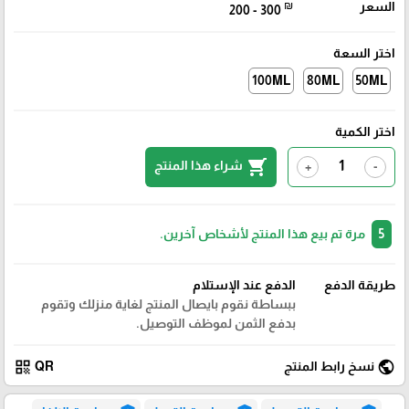
السعر
₪
200 - 300
اختر السعة
100ML
80ML
50ML
اختر الكمية
shopping_cart
شراء هذا المنتج
+
-
5
مرة تم بيع هذا المنتج لأشخاص آخرين.
طريقة الدفع
الدفع عند الإستلام
ببساطة نقوم بايصال المنتج لغاية منزلك وتقوم
بدفع الثمن لموظف التوصيل.
qr_code
public
نسخ رابط المنتج
QR