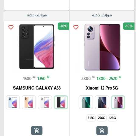
هواتف ذكية
هواتف ذكية
-10%
-10%
favorite_border
favorite_border
₪
₪
₪
₪
1500
1350
2800
1800 - 2520
SAMSUNG GALAXY A53
Xiaomi 12 Pro 5G
512G
256G
128G
add_shopping_cart
add_shopping_cart