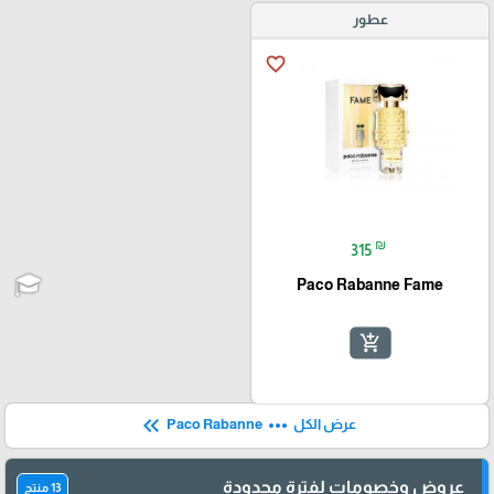
عطور
favorite_border
₪
315
Paco Rabanne Fame
add_shopping_cart
keyboard_double_arrow_left
more_horiz
عرض الكل
Paco Rabanne
عروض وخصومات لفترة محدودة
13 منتج